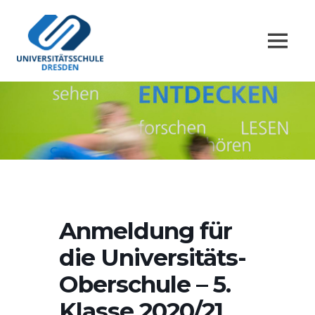
Zum
Universitätsschule
Inhalt
springen
MENÜ
Dresden
Lernort
und
Forschungsprojekt
Anmeldung für
die Universitäts-
Oberschule – 5.
Klasse 2020/21