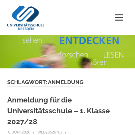
Zum
Universitätsschule
Inhalt
springen
MENÜ
Dresden
Lernort
und
Forschungsprojekt
SCHLAGWORT:
ANMELDUNG
Anmeldung für die
Universitätsschule – 1. Klasse
2027/28
8. JUNI 2026
WEB28626762