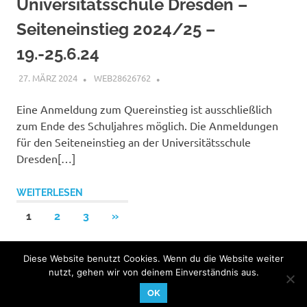
Universitätsschule Dresden –
Seiteneinstieg 2024/25 –
19.-25.6.24
27. MÄRZ 2024
WEB28626762
Eine Anmeldung zum Quereinstieg ist ausschließlich
zum Ende des Schuljahres möglich. Die Anmeldungen
für den Seiteneinstieg an der Universitätsschule
Dresden[…]
WEITERLESEN
Seitennummerierung
NÄCHSTE
1
2
3
»
BEITRÄGE
der
Diese Website benutzt Cookies. Wenn du die Website weiter
Beiträge
nutzt, gehen wir von deinem Einverständnis aus.
WordPress-Theme: Poseidon von ThemeZee.
OK